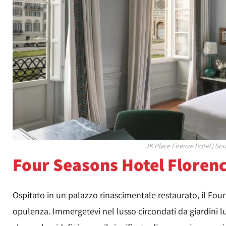
JK Place Firenze hotel | So
Four Seasons Hotel Florenc
Ospitato in un palazzo rinascimentale restaurato, il Fou
opulenza. Immergetevi nel lusso circondati da giardini lu