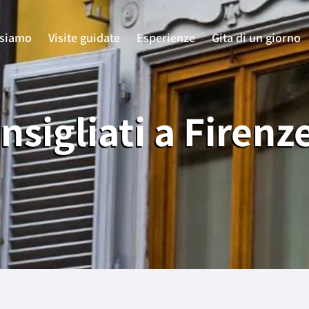
 siamo
Visite guidate
Esperienze
Gita di un giorno
nsigliati a Firenz