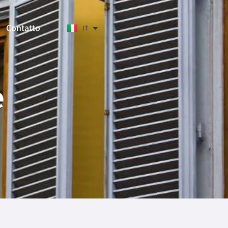
EN
DE
Contatto
IT
HE
e