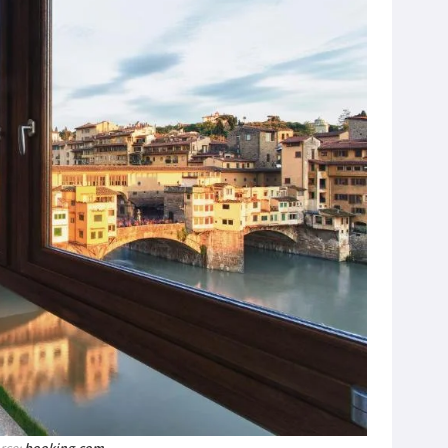
urce:
booking.com