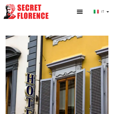
DE
IT
HE